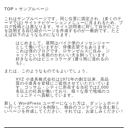
TOP
>
サンプルページ
これはサンプルページです。同じ位置に固定され、(多くのテ
ーマでは) サイトナビゲーションメニューに含まれるため、ブ
ログ投稿とは異なります。サイト訪問者に対して自分のこと
を説明する自己紹介ページを作成するのが一般的です。たと
えば以下のようなものになります。
はじめまして。昼間はバイク便のメッセンジャー
として働いていますが、俳優志望でもあります。
これは僕のブログです。ロサンゼルスに住み、ジ
ャックという名前のかわいい犬を飼っています。
好きなものはピニャコラーダ (通り雨に濡れるの
も) 。
または、このようなものでもよいでしょう。
XYZ 小道具株式会社は1971年の創立以来、高品
質の小道具を皆様にご提供させていただいていま
す。ゴッサム・シティに所在する当社では2,000
名以上の社員が働いており、様々な形で地域のコ
ミュニティへ貢献しています。
新しく WordPress ユーザーになった方は、
ダッシュボード
へ行ってこのページを削除し、独自のコンテンツを含む新し
いページを作成してください。それでは、お楽しみください !